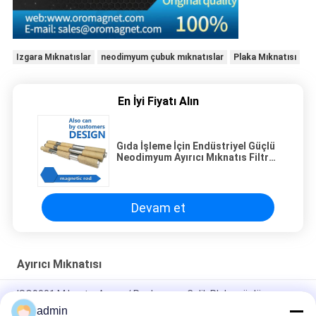
Izgara Mıknatıslar
neodimyum çubuk mıknatıslar
Plaka Mıknatısı
En İyi Fiyatı Alın
Gıda İşleme İçin Endüstriyel Güçlü
Neodimyum Ayırıcı Mıknatıs Filtre
Bar / Çubuk
Devam et
Ayırıcı Mıknatısı
ISO9001 Mıknatıs Ayırıcı / Paslanmaz Çelik Plaka güçlü
yoğunluklu Mıknatıs Ağı
admin