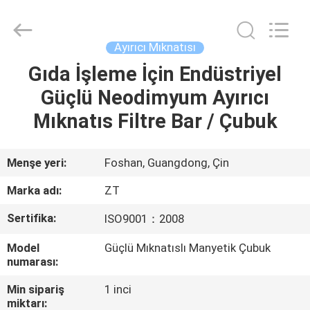
Foshan
Zhongtai
Machinery
Co.,
Ltd..
Ayırıcı Mıknatısı
All
Rights
Reserved.
Gıda İşleme İçin Endüstriyel
EV
Güçlü Neodimyum Ayırıcı
ÜRÜN:%
Mıknatıs Filtre Bar / Çubuk
S
Menşe yeri:
Foshan, Guangdong, Çin
HAKKIMIZDA
Marka adı:
ZT
Sertifika:
ISO9001：2008
FABRIKA
Model
Güçlü Mıknatıslı Manyetik Çubuk
TURU
numarası:
Min sipariş
1 inci
KALITE
miktarı: