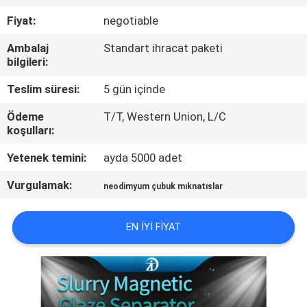
KONTROL
Fiyat:
negotiable
Ambalaj
Standart ihracat paketi
BIZIMLE
bilgileri:
ILETIŞIME
Teslim süresi:
5 gün içinde
GEÇIN
Ödeme
T/T, Western Union, L/C
koşulları:
HABERLER
Yetenek temini:
ayda 5000 adet
VE
Vurgulamak:
BILGILER
neodimyum çubuk mıknatıslar
EN IYI FIYAT
VAKALAR
SITE
HARITASI