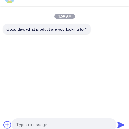
Manyetik Ayırma Donanımı Paslanmaz çelik Güçlü Ayırıcı
Magnet Manyetik Kart
4:50 AM
Süper Güçlü Neodymium Kalıcı Manyetik Ayrıcı Mıknatıs Ağı
Good day, what product are you looking for?
Popüler Kategoriler
Tüm
Manyetik Ayırma 
Manyetik Ayırma 
Makinesi
Ekipmanları
Yüksek Derece 
Elektromanyetik 
Manyetik Ayırıcı
Ayırıcı
Kuru Manyetik Ayırıcı
Islak Manyetik Ayırıcı
Kalıcı Manyetik 
Konveyör Bandı 
Ayırıcı
Manyetik Ayırıcı
Teklif isteği