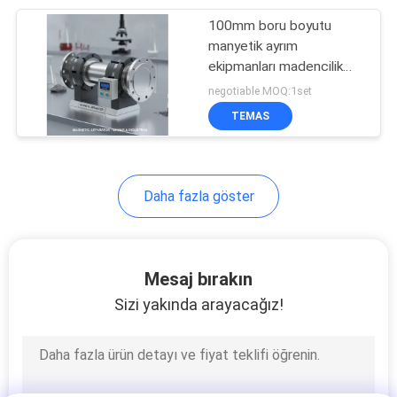
100mm boru boyutu
8
manyetik ayrım
Manyetik Tambur
ekipmanları madencilik
mühendisliği laboratuvar
negotiable MOQ:1set
Ayırıcı
uygulamaları ve
TEMAS
endüstriyel için
tasarlanmış CTB
özellikleri
Daha fazla göster
1
Bant Genişliği
Mesaj bırakın
Manyetik Ayırıcı
Sizi yakında arayacağız!