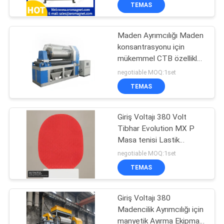
gıda ilaç
KONTROL
TEMAS
Maden Ayrımcılığı Maden
BIZIMLE
99
konsantrasyonu için
ILETIŞIME
mükemmel CTB özellikleri
Yüksek Derece
GEÇIN
ve güç kaynağı
negotiable MOQ:1set
Manyetik Ayırıcı
50Hz60Hz dahil olmak
TEMAS
üzere manyetik ayırma
HABERLER
ekipmanları
Giriş Voltajı 380 Volt
VE
Tibhar Evolution MX P
BILGILER
Masa tenisi Lastik
78
Gelişmiş Oyuncular için
negotiable MOQ:1set
Mükemmel Dönüş ve
Elektromanyetik
VAKALAR
TEMAS
Kontrol Sunar
Ayırıcı
Giriş Voltajı 380
SITE
Madencilik Ayrımcılığı için
HARITASI
manyetik Ayırma Ekipmanı