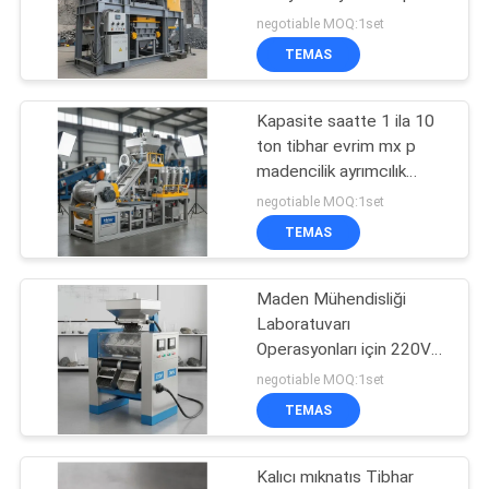
Saatte 1 ila 10 Ton
negotiable MOQ:1set
Kapasite Malzeme
PRIVACY
TEMAS
İşleme
101
POLICY
Kuru Manyetik
Kapasite saatte 1 ila 10
ton tibhar evrim mx p
Ayırıcı
madencilik ayrımcılık
teknolojisi maden çıkarma
negotiable MOQ:1set
çözümleri sağlayan
TEMAS
Maden Mühendisliği
109
Laboratuvarı
Islak Manyetik
Operasyonları için 220V
380V Güç Kaynağına
negotiable MOQ:1set
Ayırıcı
Sahip Elektromıknatıs
TEMAS
Manyetik Ayırma Ekipmanı
Kalıcı mıknatıs Tibhar