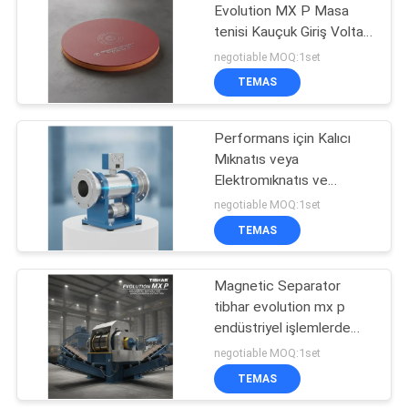
Evolution MX P Masa
tenisi Kauçuk Giriş Voltajı
86
380 Profesyonel
negotiable MOQ:1set
oyuncular ve rekabetçi
Kalıcı Manyetik
TEMAS
maçlar için uygundur
Ayırıcı
Performans için Kalıcı
Mıknatıs veya
Elektromıknatıs ve
Titreşim Frekansı 70rmin
negotiable MOQ:1set
içeren 100mm Boru
TEMAS
20
Boyutu Manyetik Ayırma
Ekipmanı
Konveyör Bandı
Magnetic Separator
tibhar evolution mx p
Manyetik Ayırıcı
endüstriyel işlemlerde
maden ayrımı ve maden
negotiable MOQ:1set
çıkarımı için ekipman
TEMAS