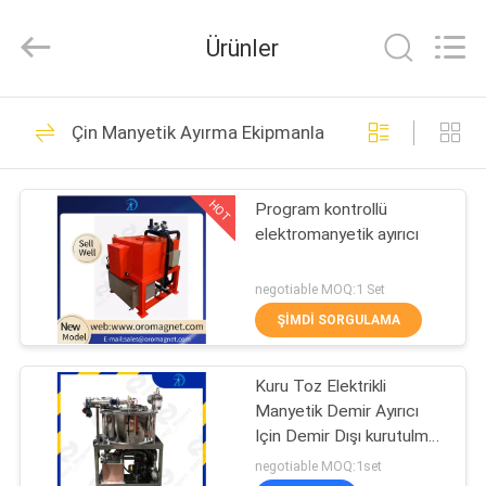
Foshan
Zhongtai
Machinery
Ürünler
Co.,
Ltd..
All
Rights
Reserved.
EV
158
Çin Manyetik Ayırma Ekipmanları
Manyetik Ayırma
ÜRÜN:%
Makinesi
HOT
Program kontrollü
S
elektromanyetik ayırıcı
HAKKIMIZDA
negotiable MOQ:1 Set
ŞIMDI SORGULAMA
95
FABRIKA
Manyetik Ayırma
Kuru Toz Elektrikli
TURU
Manyetik Demir Ayırıcı
Ekipmanları
Için Demir Dışı kurutulmuş
KALITE
toz feldspat kimyasal
negotiable MOQ:1set