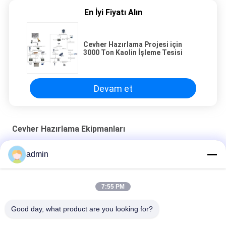
En İyi Fiyatı Alın
Cevher Hazırlama Projesi için
3000 Ton Kaolin İşleme Tesisi
Devam et
Cevher Hazırlama Ekipmanları
Uygulamasını kolaylaştırmak için aynı manyetik alan dağılımına
admin
sahip plaka manyetik ayırıcı
On Bin Ton Potasyum ve Sodyum Feldspar Yüksek
Performanslı Mineral İşleme Tesisi Tasarımı
7:55 PM
Good day, what product are you looking for?