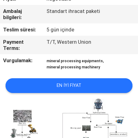
KONTROL
Ambalaj
Standart ihracat paketi
bilgileri:
BIZIMLE
Teslim süresi:
5 gün içinde
ILETIŞIME
Payment
T/T, Western Union
GEÇIN
Terms:
Vurgulamak:
,
mineral processing equipments
HABERLER
mineral processing machinery
VE
BILGILER
EN IYI FIYAT
VAKALAR
SITE
HARITASI