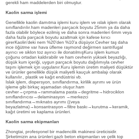
gerekli ham maddelerden biri olmuştur.
Kaolin sarma işlemi
Genellikle kaolin damıtma işlemi kuru işlem ve ıslak işlem olarak
sınıflandırılır.ham madenleri parçacık boyutu 25mm ya da daha
fazla olabilir böylece ezilmiş ve daha sonra madenleri 6mm veya
daha fazla parçacık boyutu azaltmak için kafese kırıcı
girerKaolin'deki nem %20'den %10'a düşüyor.Cevher taş daha
ince öğütme var hava üfleme raymond değirmen santrifugal
ayırıcı ve siklon toz ayırıcı ile donatılmışKuru işlem kumun
çoğunu ortadan kaldırabilir ve ham cevherin yüksek beyazlığı,
düşük kum içeriği, uygun parçacık boyutu dağılımıyla cevher
taşını işlemek için uygulanır.Kuru işlemin üretim maliyeti düşüktür
ve ürünler genellikle düşük maliyetli kauçuk ambalajı olarak
kullanılır., plastik ve kağıt endüstrisi vb.
Islak işlem, dispersyon, sınıflandırma, kirlilik ayrımı ve ürün
işleme gibi birkaç aşamadan oluşur.ham
cevher→çırpma→rammalama pasta→degritme→hidrociklon
sınıflandırıcısı→delaminasyon →merkezci
sınıflandırma→mıknatıs ayrımı ((veya
beyazlatma)→konsantrasyon→filtre baskı→kurutma→keramik,
kağıt üretimi ve kaplama ürünleri.
Kaolin sarma ekipmanları
Zhongtai, profesyonel bir madencilik makinesi üreticisidir.
Şirketimizin ana ürünleri:gazlı beton ekipmanları ve çelik top