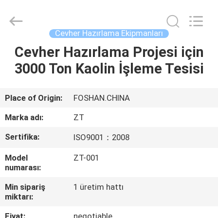
Foshan
Zhongtai
Machinery
Co.,
Ltd..
Cevher Hazırlama Ekipmanları
All
Rights
Reserved.
Cevher Hazırlama Projesi için
EV
3000 Ton Kaolin İşleme Tesisi
ÜRÜN:%
S
Place of Origin:
FOSHAN.CHINA
Marka adı:
ZT
HAKKIMIZDA
Sertifika:
ISO9001：2008
Model
ZT-001
FABRIKA
numarası:
TURU
Min sipariş
1 üretim hattı
miktarı:
KALITE
Fiyat:
negotiable