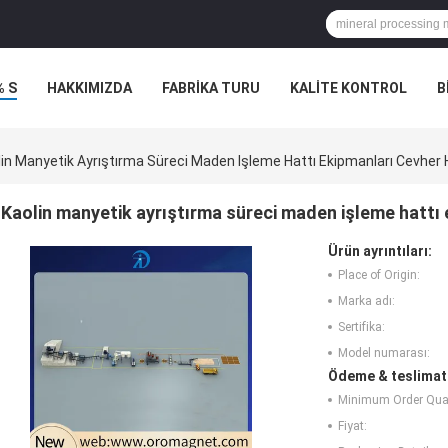
% S
HAKKIMIZDA
FABRIKA TURU
KALITE KONTROL
B
lin Manyetik Ayrıştırma Süreci Maden Işleme Hattı Ekipmanları Cevher 
Kaolin manyetik ayrıştırma süreci maden işleme hattı 
Ürün ayrıntıları:
Place of Origin:
Marka adı:
Sertifika:
Model numarası:
Ödeme & teslimat 
Minimum Order Quan
Fiyat: