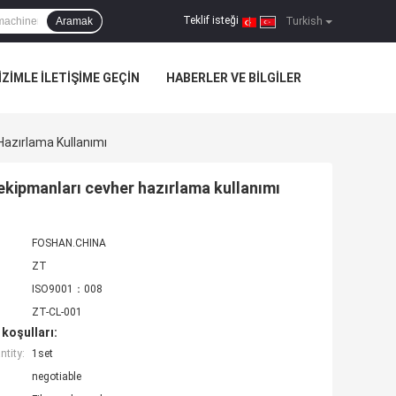
Teklif isteği
Aramak
|
Turkish
IZIMLE ILETIŞIME GEÇIN
HABERLER VE BILGILER
Hazırlama Kullanımı
ekipmanları cevher hazırlama kullanımı
FOSHAN.CHINA
ZT
ISO9001：008
ZT-CL-001
koşulları:
tity:
1set
negotiable