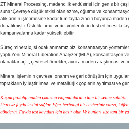
ZT Mineral Processing, madencilik endüstrisi için geniş bir çeşi
sunar.Çevreye düşük etkisi olan ezme, öğütme ve konsantrasyo
atıklarının işlenmesine kadar tüm fayda zinciri boyunca maden i
donatılmıştır..Üstelik, umut verici yöntemlerin test edilmesi kolay
kampanyalarına kadar yükseltilebilir.
Süreç mineralojisi odaklanmamız bizi konsantrasyon yöntemlerin
yaptı.Yeni Mineral Liberation Analyzer (MLA), konsantrasyon ve 
olanaklar açtı., çevresel örnekler, ayrıca maden araştırması v
Mineral işleminin çevresel onarım ve geri dönüşüm için uygulanab
toprakların iyileştirilmesi ve metallürjik çöplerin ayrılması ve g
Küçük prototip maden çıkarma ekipmanlarının tam bir setine sahibiz.
Ücretsiz fayda testini sağlar. Eğer herhangi bir cevheriniz varsa, lütfen
gönderin. Fayda test kayıtları için hazır olun.Ve bunları size tam bir y