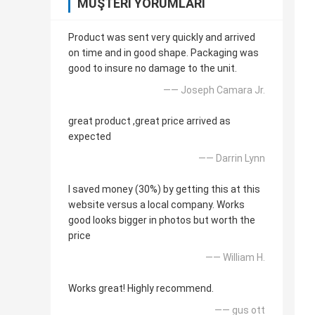
MÜŞTERI YORUMLARI
Product was sent very quickly and arrived
on time and in good shape. Packaging was
good to insure no damage to the unit.
—— Joseph Camara Jr.
great product ,great price arrived as
expected
—— Darrin Lynn
I saved money (30%) by getting this at this
website versus a local company. Works
good looks bigger in photos but worth the
price
—— William H.
Works great! Highly recommend.
—— gus ott