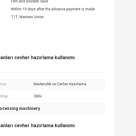
Film and wooden case
Within 10 days after the advance payment is made
T/T, Western Union
anları cevher hazırlama kullanımı
ama:
Madencilik ve Cevher Hazırlama
oltajı:
380v
rocessing machinery
anları cevher hazırlama kullanımı