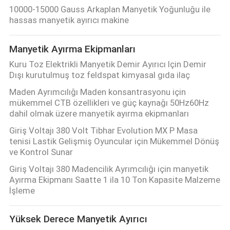
KONTROL
10000-15000 Gauss Arkaplan Manyetik Yoğunluğu ile
hassas manyetik ayırıcı makine
BIZIMLE
Manyetik Ayırma Ekipmanları
ILETIŞIME
Kuru Toz Elektrikli Manyetik Demir Ayırıcı Için Demir
GEÇIN
Dışı kurutulmuş toz feldspat kimyasal gıda ilaç
Maden Ayrımcılığı Maden konsantrasyonu için
mükemmel CTB özellikleri ve güç kaynağı 50Hz60Hz
HABERLER
dahil olmak üzere manyetik ayırma ekipmanları
VE
Giriş Voltajı 380 Volt Tibhar Evolution MX P Masa
BILGILER
tenisi Lastik Gelişmiş Oyuncular için Mükemmel Dönüş
ve Kontrol Sunar
Giriş Voltajı 380 Madencilik Ayrımcılığı için manyetik
VAKALAR
Ayırma Ekipmanı Saatte 1 ila 10 Ton Kapasite Malzeme
İşleme
SITE
Yüksek Derece Manyetik Ayırıcı
HARITASI