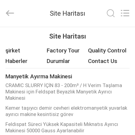
Foshan
Zhongtai
Machinery
Site Haritası
Co.,
Ltd..
All
Rights
Reserved.
EV
Site Haritası
ÜRÜN:%
şirket
Factory Tour
Quality Control
S
Haberler
Durumlar
Contact Us
Manyetik Ayırma Makinesi
HAKKIMIZDA
CRAMIC SLURRY İÇİN 83 - 200m³ / H Verim Taşlama
Makinesi için Feldspat Beyazlık Manyetik Ayırıcı
FABRIKA
Makinesi
Kemer taşıyıcı demir cevheri elektromanyetik yuvarlak
TURU
ayırıcı makine kesintisiz görev
Feldispat Süreci Yüksek Kapasiteli Mıknatıs Ayırıcı
KALITE
Makinesi 50000 Gauss Ayarlanabilir