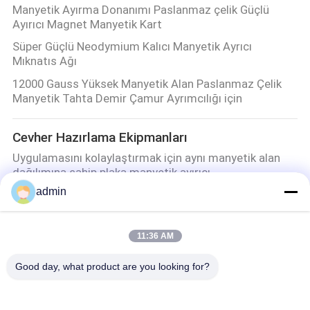
Manyetik Ayırma Donanımı Paslanmaz çelik Güçlü
Ayırıcı Magnet Manyetik Kart
Süper Güçlü Neodymium Kalıcı Manyetik Ayrıcı
Mıknatıs Ağı
12000 Gauss Yüksek Manyetik Alan Paslanmaz Çelik
Manyetik Tahta Demir Çamur Ayrımcılığı için
Cevher Hazırlama Ekipmanları
Uygulamasını kolaylaştırmak için aynı manyetik alan
dağılımına sahip plaka manyetik ayırıcı
admin
On Bin Ton Potasyum ve Sodyum Feldspar Yüksek
Performanslı Mineral İşleme Tesisi Tasarımı
Endüstriyel Mineraller İçin Güçlü Kaolin Kil İşleme
11:36 AM
Tesisi
Good day, what product are you looking for?
Manyetik Ayırma Makinesi
Kaolin / Seramik Bulamaç / Feldspat İçin Yüksek