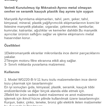
Verimli Kurutulmuş tip Mıknatıslı Ayırıcı metal olmayan
cevher ve seramik kauçuk plastik ilaç ayrımı için uygun
Manyetik Ayrımlama ekipmanları, tahıl, yem, şeker, tahıl,
kimyasal, mineral, plastik,yağAyrımcılık ekipmanlarının kısmi bir
listesine manyetik plakalar, ızgaralar, çekmeceler, tamburlar,
kumrular, katranlar, ağızlıklar ve kemerler dahildir.Bu manyetik
ayırıcılar ürünün saflığını sağlar ve işleme ekipmanını metal
hasarından korur..
Özellikleri
1Elektromanyetik ekranlar mikronlarda ince demir parçacıklarını
yakalar.
2Titreşim motoru filtre ekranına etkili akış sağlar.
3- Sınırlı miktarda yuvarlama malzemesi.
Kullanımı
1. Model WG220-B-V-11 kuru tozlu malzemelerden ince demir
tozu çıkarmak için tasarlanmıştır
En iyi sonuçları gıda, kimyasal, plastik, seramik, kauçuk tıbbi
endüstrilerinde ve diğer birçok alanda elde etmek için.
2Belirli bir ürün sadece katot malzemesi ve anot malzemesi
işlemek için ikincil hücre pilinde kullanılmak üzere tasarlanmıştır.
Kurşun, bakır, çinko, teneke, bronz gibi elektrik ileten malzemeler