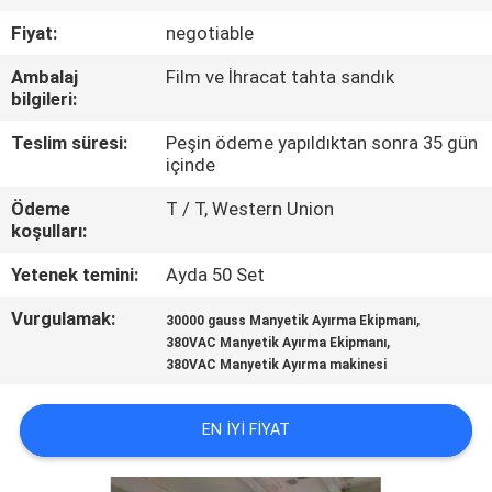
KONTROL
Fiyat:
negotiable
Ambalaj
Film ve İhracat tahta sandık
BIZIMLE
bilgileri:
ILETIŞIME
Teslim süresi:
Peşin ödeme yapıldıktan sonra 35 gün
GEÇIN
içinde
Ödeme
T / T, Western Union
HABERLER
koşulları:
VE
Yetenek temini:
Ayda 50 Set
BILGILER
Vurgulamak:
,
30000 gauss Manyetik Ayırma Ekipmanı
,
380VAC Manyetik Ayırma Ekipmanı
380VAC Manyetik Ayırma makinesi
VAKALAR
EN IYI FIYAT
SITE
HARITASI