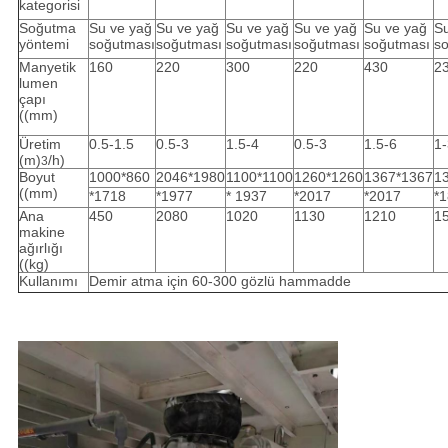
kategorisi
Soğutma
Su ve yağ
Su ve yağ
Su ve yağ
Su ve yağ
Su ve yağ
Su
yöntemi
soğutması
soğutması
soğutması
soğutması
soğutması
s
Manyetik
160
220
300
220
430
2
lumen
çapı
((mm)
Üretim
0.5-1.5
0.5-3
1.5-4
0.5-3
1.5-6
1-
(m)
/h)
3
Boyut
1000*860
2046*1980
1100*1100
1260*1260
1367*1367
1
((mm)
*1718
*1977
* 1937
*2017
*2017
*
Ana
450
2080
1020
1130
1210
1
makine
ağırlığı
((kg)
Kullanımı
Demir atma için 60-300 gözlü hammadde