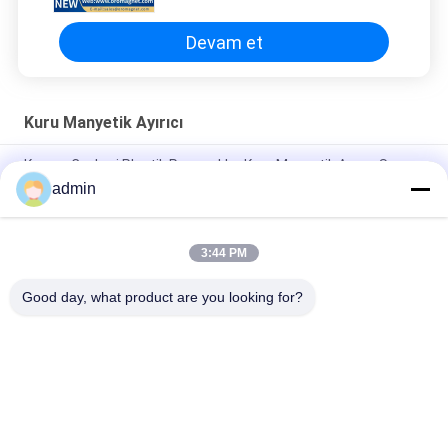
Devam et
Kuru Manyetik Ayırıcı
Kuvars Cevheri Plastik Parçacıklar Kuru Manyetik Ayırıcı Su
Yağı Çift Soğutma
admin
2.5T Kuru Yüksek Yoğunluklu Endüstriyel Manyetik Ayırıcı
3:44 PM
Toz Yüksek Yoğunluklu Manyetik Ayırıcı Makinesi Kuru Tip
Kendi Kendini Temizleyen
Good day, what product are you looking for?
Popüler Kategoriler
Tüm
Manyetik Ayırma 
Manyetik Ayırma 
Makinesi
Ekipmanları