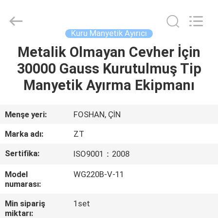
Foshan
Zhongtai
Machinery
Co.,
Ltd..
Kuru Manyetik Ayırıcı
All
Rights
Reserved.
Metalik Olmayan Cevher İçin
EV
30000 Gauss Kurutulmuş Tip
ÜRÜN:%
Manyetik Ayırma Ekipmanı
S
Menşe yeri:
FOSHAN, ÇİN
HAKKIMIZDA
Marka adı:
ZT
Sertifika:
ISO9001：2008
FABRIKA
Model
WG220B-V-11
TURU
numarası:
Min sipariş
1set
KALITE
miktarı: