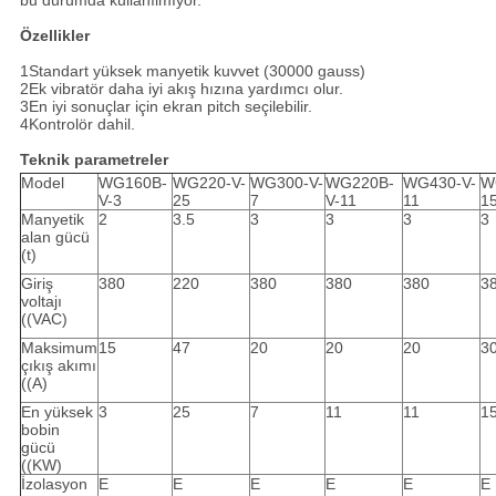
bu durumda kullanılmıyor.
Özellikler
1Standart yüksek manyetik kuvvet (30000 gauss)
2Ek vibratör daha iyi akış hızına yardımcı olur.
3En iyi sonuçlar için ekran pitch seçilebilir.
4Kontrolör dahil.
Teknik parametreler
Model
WG160B-
WG220-V-
WG300-V-
WG220B-
WG430-V-
W
V-3
25
7
V-11
11
1
Manyetik
2
3.5
3
3
3
3
alan gücü
(t)
Giriş
380
220
380
380
380
3
voltajı
((VAC)
Maksimum
15
47
20
20
20
3
çıkış akımı
((A)
En yüksek
3
25
7
11
11
1
bobin
gücü
((KW)
İzolasyon
E
E
E
E
E
E